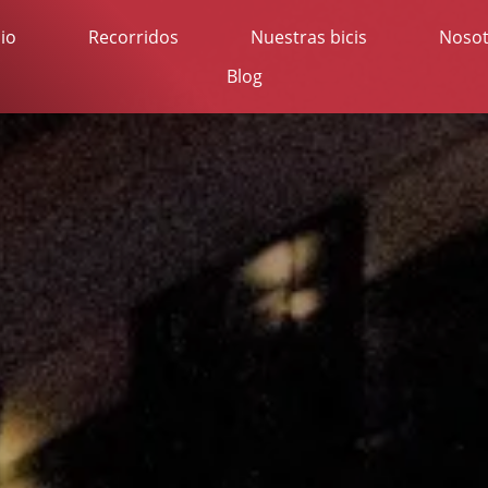
cio
Recorridos
Nuestras bicis
Nosot
Blog