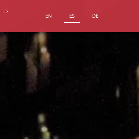
ros
EN
ES
DE