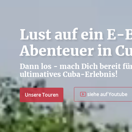
Lust auf ein E-
Abenteuer in C
Dann los - mach Dich bereit fü
ultimatives Cuba-Erlebnis!
siehe auf Youtube
Unsere Touren