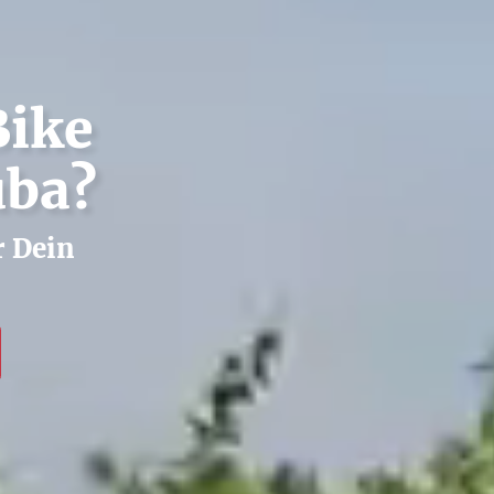
Bike
uba?
r Dein